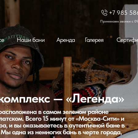
+7 985 58
Принимаем звонки с 09
се
Наши бани
Аренда
Галерея
Сертифи
комплекс — «Легенда»
расположена в самом зеленом районе
атском. Всего 15 минут от «Москва-Сити» и
ра, и вы оказываетесь в аутентичной бане в
 Мы одна из немногих бань в черте города,