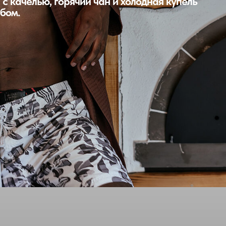
 с качелью, горячий чан и холодная купель
бом.