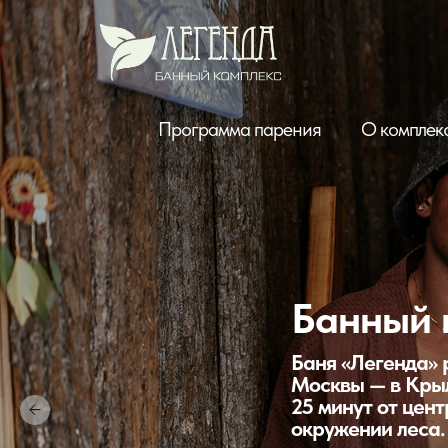
Программа парения
О комплек
Банный 
Баня «Легенда» 
Москвы — в Крыл
25 минут от цент
окружении леса.